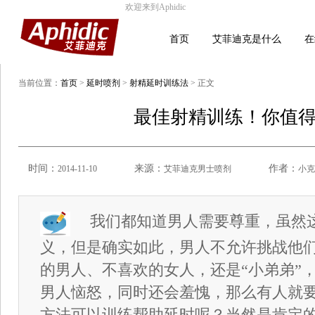
欢迎来到Aphidic
首页
艾菲迪克是什么
在
当前位置：
首页
>
延时喷剂
>
射精延时训练法
> 正文
最佳射精训练！你值
时间：
来源：
作者：
2014-11-10
艾菲迪克男士喷剂
小克
我们都知道男人需要尊重，虽然
义，但是确实如此，男人不允许挑战他
的男人、不喜欢的女人，还是“小弟弟”
男人恼怒，同时还会羞愧，那么有人就
方法可以训练帮助延时呢？当然是肯定