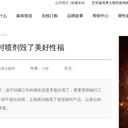
公司简介
|
收藏本站
艾菲迪克男士喷剂咨询热线：4
什么
媒体报道
在线订购
品牌故事
帮助中心
两性
> 正文
>
时喷剂毁了美好性福
作者：
关注：
克男士喷剂
小菲
，这不结婚三年的朋友也是矛盾出现了，婆婆责怪她们三
不得不道出实情，之前因为错卖了假货延时产品，让老公的
痊愈。