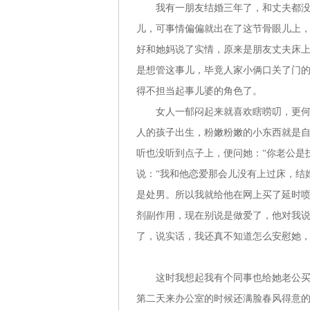
我有一朋友结婚三年了，和丈夫都没有
儿，可事情偏偏就出在了这节骨眼儿上
好和她妈说了实情，原来是朋友丈夫床
是想管这事儿，毕竟人家小俩口关了门
得不担当起事儿婆的角色了。
女人一郁闷起来就喜欢瞎唠叨，更何况
人的孩子出生，粉嫩粉嫩的小东西就是
听也没听到点子上，便问她：“你老公是
说：“我和他恋爱那会儿没有上过床，结
是处男。所以我就给他在网上买了延时
剂副作用，现在别说是做爱了，他对我说
了，说实话，我还真不知道怎么安慰她
这时我想起我有个同事也给她老公买过
第二天来办公室的时候还满脸春风得意