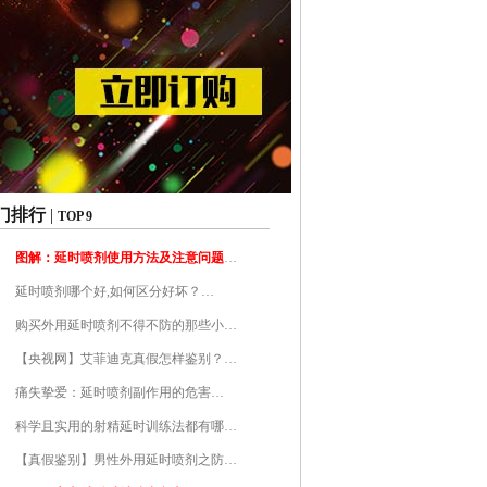
门排行
|
TOP 9
图解：延时喷剂使用方法及注意问题
…
延时喷剂哪个好,如何区分好坏？…
购买外用延时喷剂不得不防的那些小…
【央视网】艾菲迪克真假怎样鉴别？…
痛失挚爱：延时喷剂副作用的危害…
科学且实用的射精延时训练法都有哪…
【真假鉴别】男性外用延时喷剂之防…