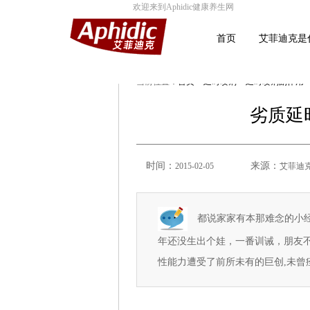
欢迎来到Aphidic健康养生网
首页
艾菲迪克是
当前位置：
首页
>
延时喷剂
>
延时喷剂副作用
劣质延
时间：
来源：
2015-02-05
艾菲迪
都说家家有本那难念的小经
年还没生出个娃，一番训诫，朋友
性能力遭受了前所未有的巨创,未曾