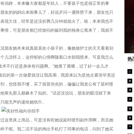
动静，本来嘛大家都是年轻人，不要孩子也是很正常的事
，朋友的妈妈出来闹事儿了，好说歹问一通阵势下来，朋友也只
上表现欠佳，经常是还没折腾几分钟就熄火了。唉，本来我也不
的事情，可是朋友都已经烦闷的躲到我的独身公寓来了，我就不
朋友她本来就真挺喜欢小孩子的，像她做护士的天天看着别
自个儿没怀上，这抑郁的心情啊随着口水朝我喷来。可是我怎么
热
技术不行还是身体有问题啊。”她瘪了瘪嘴，过了好一会儿才
婚后的第一次做爱就没让我高潮，我原来以为是他太紧张毕竟还
喷剂，也怪我不懂，买了假冒伪劣的，偏偏让我老公有了延时喷
他睾丸那儿都麻木了似的。”话还没说玩，朋友的眼泪就下来
，只能无声的递给她纸巾。
这类床上用品，可是没有听她说延时喷剂副作用啊，而且她
的样子呢。我二话不说的掏出手机打了同事的电话，问到了她买