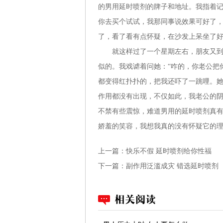
的男用延时喷剂的牌子和地址。我指着记
你去买个试试，我那同事说效果可好了，
了，看了看有点怀疑，在沙发上呆坐了
就这样过了一个星期左右，朋友又到我
似的。我戏谑着问她：“咋的，你老公把
都变得红扑扑的，把我还吓了一跳哩。她
作用都没有出现，不仅如此，我老公的阴
不禁有些震惊，难道男用的延时喷剂真
娇羞的笑容，我想我真的没有怀疑它的
上一篇：
快乐不假 延时喷剂给你性福
下一篇：
副作用泛滥成灾 错选延时喷剂