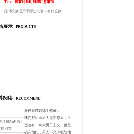
Tips：房事时延时射精注意事项
…
延时喷剂适用于哪些人群？有什么副…
品展示
|
PRODUCTS
or loading images. One or more images were not
nd.
荐阅读
|
RECOMMEND
最佳射精训练！你值...
我们都知道男人需要尊重，虽
然这有一点大男子主义，但是
确实如此，男人不允许挑战他